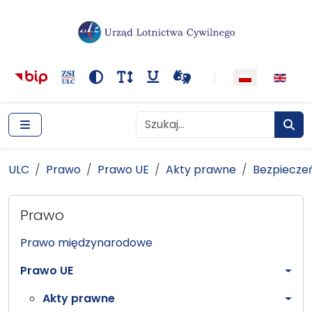
Główna nawigacja
Treść
Narzędzia dostępności
Kontrast
Rozmiar tekstu
Podkreślenie odnośników
Wideotłumacza
Szukaj
Szukaj
Szuka
ULC
Prawo
Prawo UE
Akty prawne
Bezpieczeństwo lotnicze
ULC
Prawo
Prawo UE
Akty prawne
Bezpieczeń
Prawo
Prawo międzynarodowe
Prawo UE
Akty prawne